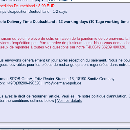
pédition Deutschland :
8,90 EUR
mps d'expédition Deutschland :
1-2 days
ole Delivery Time Deutschland :
12 working days (10 Tage working time a
raison du volume élevé de colis en raison de la pandémie de coronavirus, la li
rvices d'expédition peut être retardée de plusieurs jours. Nous vous deman
ureux de répondre à toutes vos questions sur notre Tél.0049 38209 490320.
us envoyons généralement un jour après réception du paiement. Nous ne pouv
jours ouvrables pour les pièces de rechange qui sont régénérées dans notre at
rman SPOB GmbH, Fritz-Reuter-Strasse 13, 18190 Sanitz Germany
on: +49(0)38209-490320 || info@german-spob.de
s avez le droit de retourner l'article. Veuillez lire notre politique d'annulatio
er the conditions outlined below |
Voir les détails