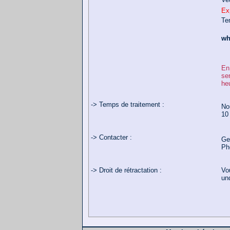
Ex
Te
wh
En 
se
he
-> Temps de traitement :
No
10 
-> Contacter :
Ge
Ph
-> Droit de rétractation :
Vou
und