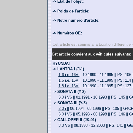
-> Etat de l'objet:
-> Poids de l'article:
-> Notre numéro d'article:
-> Numéros OE:
Cet article est soumis à la taxation différentie
Cet article convient aux véhicules suivants:
HYUNDAI
->
LANTRA I (J-1)
1.6 i.e. 16V
|| 10.1990 - 11.1995 || PS: 106
1.6 i.e. 16V
|| 10.1990 - 11.1995 || PS: 114
1.8 i.e. 16V
|| 10.1990 - 11.1995 || PS: 127
->
SONATA II (Y-2)
3.0 i V6
|| 01.1991 - 10.1993 || PS: 145 || 
->
SONATA III (Y-3)
2.0 i
|| 06.1994 - 08.1996 || PS: 105 || G4C
3.0 i V6
|| 05.1993 - 06.1998 || PS: 146 || 
->
GALLOPER II (JK-01)
3.0 V6
|| 08.1998 - 12.2003 || PS: 141 || G