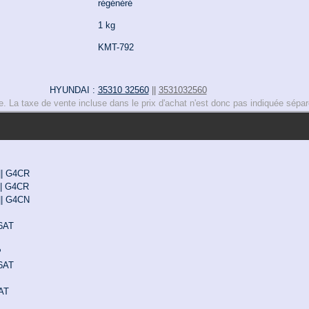
régénéré
1 kg
KMT-792
HYUNDAI :
35310 32560
||
3531032560
lle. La taxe de vente incluse dans le prix d'achat n'est donc pas indiquée sépa
 || G4CR
 || G4CR
 || G4CN
G6AT
P
G6AT
6AT