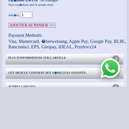
Exp�dition: 8,90 EUR
(en Allemagne)
Nous exp�dions dans le monde entier
num�ro:
AJOUTER AU PANIER >>>
Payment Methods:
Visa, Mastercard, �berweisung, Apple Pay, Google Pay, BLIK,
Bancontact, EPS, Giropay, iDEAL, Przelewy24
PLUS D'INFORMATIONS SUR L'ARTICLE
CET ARTICLE CONVIENT AUX V�HICULES SUIVANTS:
AUTRES LANGUES:
CONTACTER
INFORMATIONS COMPL�MENTAIRES: